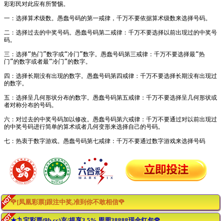
彩彩民对此应有所警惕。

一：选择算术级数。愚蠢号码的第一戒律，千万不要依据算术级数来选择号码。

二：选择过去的中奖号码。愚蠢号码第二戒律：千万不要选择以前出现过的中奖号
码。

三：选择“热门”数字或“冷门”数字。愚蠢号码第三戒律：千万不要选择最“热
门”的数字或者最“冷门”的数字。

四：选择长期没有出现的数字。愚蠢号码第四戒律：千万不要选择长期没有出现过
的数字。

五：选择呈几何形状分布的数字。愚蠢号码第五戒律：千万不要选择呈几何形状或
者对称分布的号码。

六：对过去的中奖号码加以修改。愚蠢号码第六戒律：千万不要通过对以前出现过
的中奖号码进行简单的算术或者几何变形来选择自己的号码。

七：热衷于数字游戏。愚蠢号码第七戒律：千万不要通过数字游戏来选择号码
🌹[凤凰彩票]跟注中奖,准到你不敢相信🌹
★九宝彩票(9b.cc)充/提享3.5%,周周38888现金红包🌹