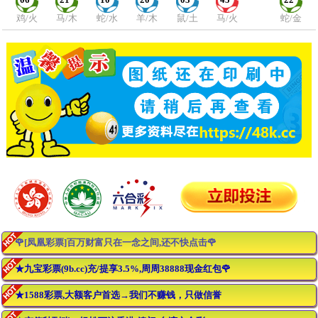
06
21
10
20
03
45
22
鸡/火
马/木
蛇/水
羊/木
鼠/土
马/火
蛇/金
🌹[凤凰彩票]百万财富只在一念之间,还不快点击🌹
★九宝彩票(9b.cc)充/提享3.5%,周周38888现金红包🌹
★1588彩票,大额客户首选→我们不赚钱，只做信誉